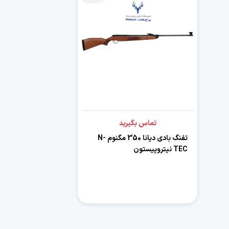
تماس بگیرید
تفنگ بادی دیانا 350 مگنوم N-
TEC نیتروپیستون