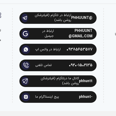
ارتباط در تلگرام (فیلترشکن
@PHHUUNT
روشن باشد)
ت
PHHUUNT
ارتباط در
ه با
جیمیل
@GMAIL.COM
م
09385653577
ارتباط در واتس اپ
0920-1502135
تماس تلفنی
کانال ما درتلگرام (فیلترشکن
phhuntt
روشن باشد)
-phhunt
پیج اینستاگرام ما