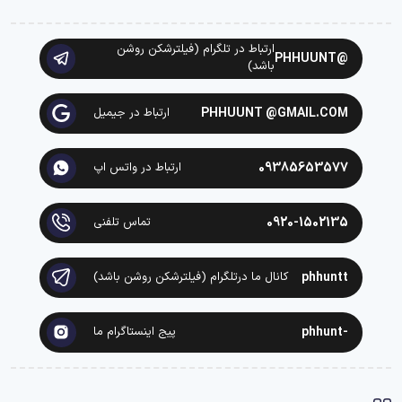
ارتباط در تلگرام (فیلترشکن روشن
@PHHUUNT
باشد)
PHHUUNT @GMAIL.COM
ارتباط در جیمیل
09385653577
ارتباط در واتس اپ
0920-1502135
تماس تلفنی
phhuntt
کانال ما درتلگرام (فیلترشکن روشن باشد)
-phhunt
پیج اینستاگرام ما