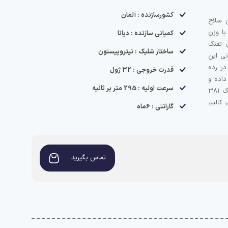
کشورسازنده : آلمان
ین سلاح
با وزن
کمپانی سازنده : دیانا
ری تفنگ
ساختار شلیک : نیتروپیستون
نی این
را در رده
قدرت خروجی : 32 ژول
داده و
سرعت اولیه : 295 متر بر ثانیه
به واسطه این توان خروجی سرعت اولیه شلیک ۳۸۱
 برثانیه در کالیبر
گارانتی : 6ماه
تماس بگیرید