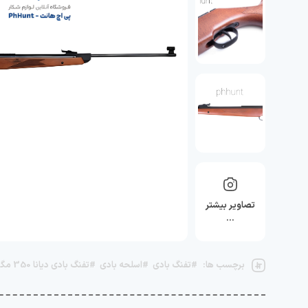
تصاویر بیشتر
…
برچسب ها:
#تفنگ بادی
#اسلحه بادی
#تفنگ بادی دیانا 350 مگنوم