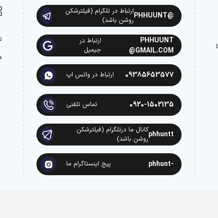
ارتباط در تلگرام (فیلترشکن
@PHHUUNT
روشن باشد)
ت
PHHUUNT
ارتباط در
ه با
جیمیل
@GMAIL.COM
م
09385653577
ارتباط در واتس اپ
0920-1502135
تماس تلفنی
کانال ما درتلگرام (فیلترشکن
phhuntt
روشن باشد)
-phhunt
پیج اینستاگرام ما