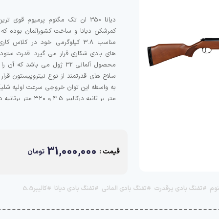
دیانا 350 ان تک مگنوم پرمیوم قوی تر
کمرشکن دیانا و ساخت کشورآلمان بوده که 
مناسب ۳.۸ کیلوگرمی خود در کلاس کا
های بادی شکاری قرار می گیرد. قدرت ستود
محصول آلمانی 32 ژول می باشد که آن 
سلاح های قدرتمند از نوع نیتروپیستون قرار 
متر بر ثانیه درکالیبر 4.5 و ۳۲۰ متر
۵.۵ میلیمتر را تولید می نماید.
31,000,000
قیمت :
تومان
#تفنگ بادی پرقدرت
#تفنگ بادی المانی
#تفنگ بادی دیانا
#کالیبر5.5