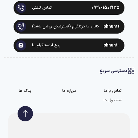
0920-1502135
تماس تلفنی
phhuntt
کانال ما درتلگرام (فیلترشکن روشن باشد)
-phhunt
پیج اینستاگرام ما
دسترسی سریع
تماس با ما
درباره ما
بلاگ ها
محصول ها