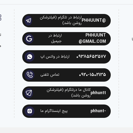
ارتباط در تلگرام (فیلترشکن
@PHHUUNT
روشن باشد)
ت
PHHUUNT
ارتباط در
ه با
جیمیل
@GMAIL.COM
م
09385653577
ارتباط در واتس اپ
0920-1502135
تماس تلفنی
کانال ما درتلگرام (فیلترشکن
phhuntt
روشن باشد)
-phhunt
پیج اینستاگرام ما