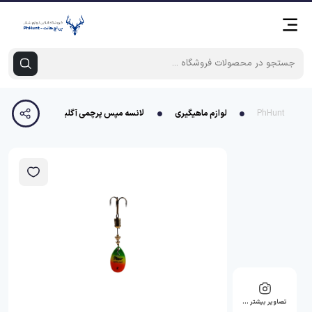
PhHunt
لوازم ماهیگیری
لانسه مپس پرچمی آگلیا سایز 1
تصاویر بیشتر …