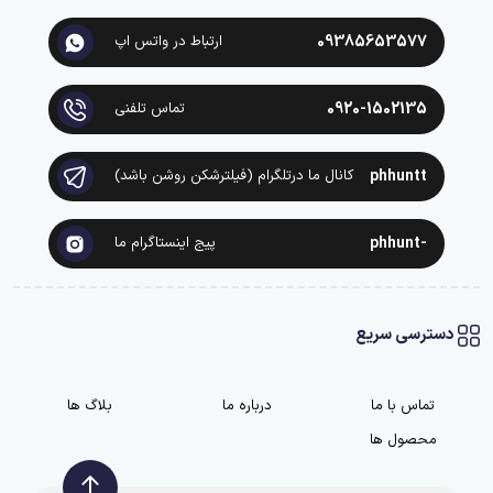
09385653577
ارتباط در واتس اپ
0920-1502135
تماس تلفنی
phhuntt
کانال ما درتلگرام (فیلترشکن روشن باشد)
-phhunt
پیج اینستاگرام ما
دسترسی سریع
تماس با ما
درباره ما
بلاگ ها
محصول ها