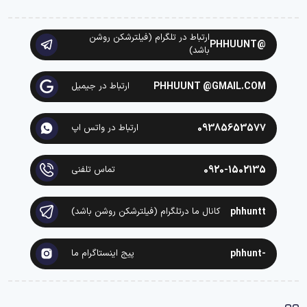
ارتباط در تلگرام (فیلترشکن روشن
@PHHUUNT
باشد)
PHHUUNT @GMAIL.COM
ارتباط در جیمیل
09385653577
ارتباط در واتس اپ
0920-1502135
تماس تلفنی
phhuntt
کانال ما درتلگرام (فیلترشکن روشن باشد)
-phhunt
پیج اینستاگرام ما