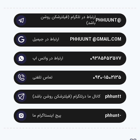
ارتباط در تلگرام (فیلترشکن روشن
@PHHUUNT
باشد)
PHHUUNT @GMAIL.COM
ارتباط در جیمیل
09385653577
ارتباط در واتس اپ
0920-1502135
تماس تلفنی
phhuntt
کانال ما درتلگرام (فیلترشکن روشن باشد)
-phhunt
پیج اینستاگرام ما