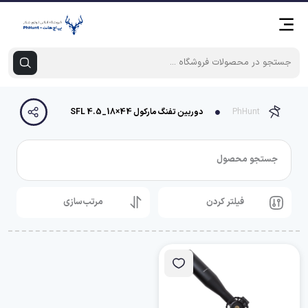
PhHunt
دوربین تفنگ مارکول 44×18_4.5 SFL
جستجو محصول
فیلتر کردن
مرتب‌سازی