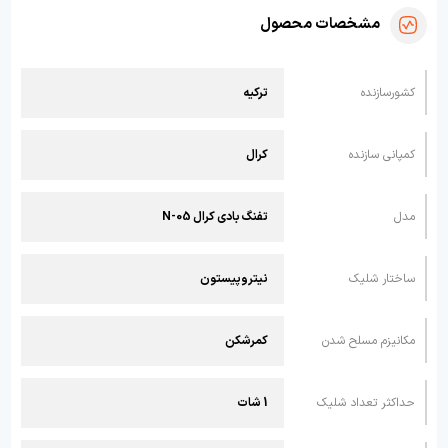
مشخصات محصول
کشورسازنده
ترکیه
کمپانی سازنده
کرال
مدل
تفنگ بادی کرال N-05
ساختار شلیک
نیتروپیستون
مکانیزم مسلح شدن
کمرشکن
حداکثر تعداد شلیک
1 شات