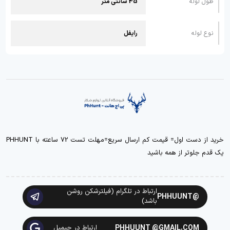
طول لوله
45 سانتی متر
نوع لوله
رایفل
خرید از دست اول= قیمت کم ارسال سریع=مهلت تست 72 ساعته با PHHUNT
یک قدم جلوتر از همه باشید
ارتباط در تلگرام (فیلترشکن روشن
@PHHUUNT
باشد)
PHHUUNT @GMAIL.COM
ارتباط در جیمیل