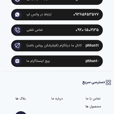
09385653577
ارتباط در واتس اپ
0920-1502135
تماس تلفنی
phhuntt
کانال ما درتلگرام (فیلترشکن روشن باشد)
-phhunt
پیج اینستاگرام ما
دسترسی سریع
تماس با ما
درباره ما
بلاگ ها
محصول ها