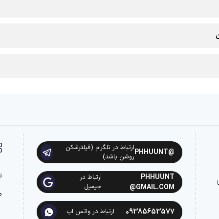
ن
ارتباط در تلگرام (فیلترشکن
@PHHUUNT
روشن باشد)
ت
PHHUUNT
ارتباط در
ه با
جیمیل
@GMAIL.COM
م
09385653577
ارتباط در واتس اپ