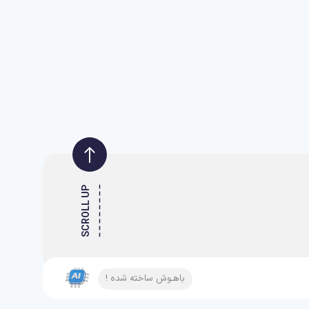
SCROLL UP
باهـوش ساخته شده !