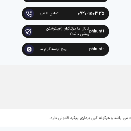
0920-1502135
تماس تلفنی
کانال ما درتلگرام (فیلترشکن
phhuntt
روشن باشد)
-phhunt
پیج اینستاگرام ما
 باشد و هرگونه کپی برداری پیگرد قانونی دارد.