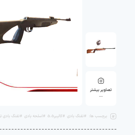
تصاویر بیشتر
…
برچسب ها:
#تفنگ بادی
#کالیبر5.5
#اسلحه بادی
#تفنگ بادی تو