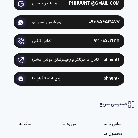
PHHUUNT @GMAIL.COM
ارتباط در جیمیل
09385653577
ارتباط در واتس اپ
0920-1502135
تماس تلفنی
phhuntt
کانال ما درتلگرام (فیلترشکن روشن باشد)
-phhunt
پیج اینستاگرام ما
دسترسی سریع
تماس با ما
درباره ما
بلاگ ها
محصول ها