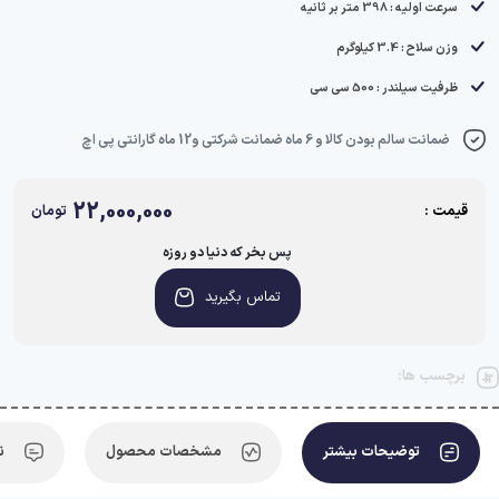
سرعت اولیه : 398 متر بر ثانیه
وزن سلاح : 3.4 کیلوگرم
ظرفیت سیلندر : 500 سی سی
ضمانت سالم بودن کالا و 6 ماه ضمانت شرکتی و12 ماه گارانتی پی اچ
22,000,000
قیمت :
تومان
پس بخر که دنیا دو روزه
تماس بگیرید
برچسب ها:
توضیحات بیشتر
مشخصات محصول
ن