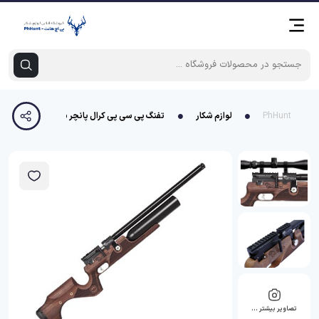
PhHunt
لوازم شکار
تفنگ پی سی پی کرال پانچر بیگ هورن سوپر تیو
تصاویر بیشتر …