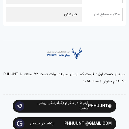
مکانیزم مسلح شدن
کمر شکن
خرید از دست اول= قیمت کم ارسال سریع=مهلت تست 72 ساعته با PHHUNT
یک قدم جلوتر از همه باشید
ارتباط در تلگرام (فیلترشکن روشن
@PHHUUNT
باشد)
PHHUUNT @GMAIL.COM
ارتباط در جیمیل