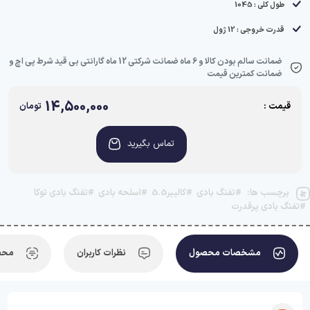
طول کلی : 1045
قدرت خروجی : 12 ژول
ضمانت سالم بودن کالا و 6 ماه ضمانت شرکتی 12 ماه گارانتی بی قید شرط پی اچ و
ضمانت کمترین قیمت
14,500,000
قیمت :
تومان
تماس بگیرید
برچسب ها:
#تفنگ بادی
#کالیبر5.5
#اسلحه بادی
#تفنگ بادی توکا
#تفنگ بادی پرقدرت
مشخصات محصول
نظرات کاربران
محص