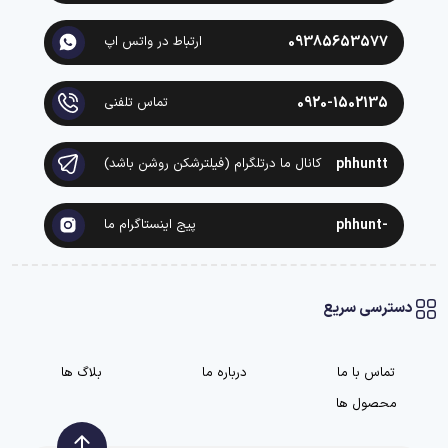
09385653577
ارتباط در واتس اپ
0920-1502135
تماس تلفنی
phhuntt
کانال ما درتلگرام (فیلترشکن روشن باشد)
-phhunt
پیج اینستاگرام ما
دسترسی سریع
تماس با ما
درباره ما
بلاگ ها
محصول ها