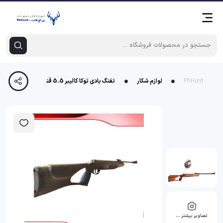
PhHunt
لوازم شکار
تفنگ بادی توکا کالیبر 5.5 قنداق فایبر
تصاویر بیشتر …