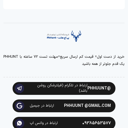
خرید از دست اول= قیمت کم ارسال سریع=مهلت تست 72 ساعته با PHHUNT
یک قدم جلوتر از همه باشید
ارتباط در تلگرام (فیلترشکن روشن
@PHHUUNT
باشد)
PHHUUNT @GMAIL.COM
ارتباط در جیمیل
09385653577
ارتباط در واتس اپ