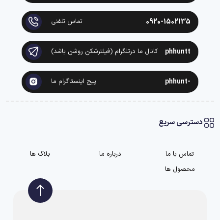
0920-1502135
تماس تلفنی
phhuntt
کانال ما درتلگرام (فیلترشکن روشن باشد)
-phhunt
پیج اینستاگرام ما
دسترسی سریع
تماس با ما
درباره ما
بلاگ ها
محصول ها