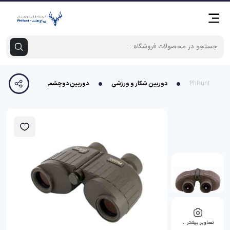
PhHunt
دوربین شکار و ورزشی
دوربین دوچشمی اشتاینر 30*8 الصقر
تصاویر بیشتر …