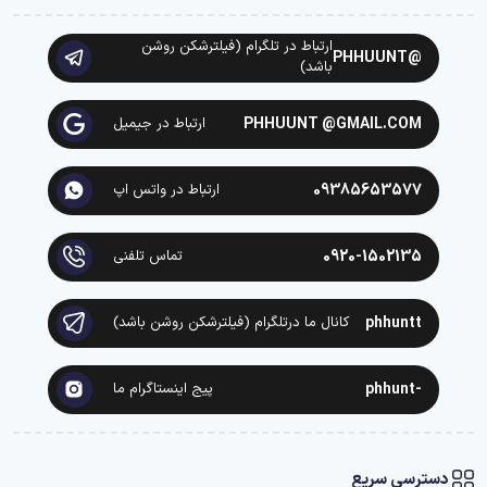
ارتباط در تلگرام (فیلترشکن روشن
@PHHUUNT
باشد)
PHHUUNT @GMAIL.COM
ارتباط در جیمیل
09385653577
ارتباط در واتس اپ
0920-1502135
تماس تلفنی
phhuntt
کانال ما درتلگرام (فیلترشکن روشن باشد)
-phhunt
پیج اینستاگرام ما
دسترسی سریع