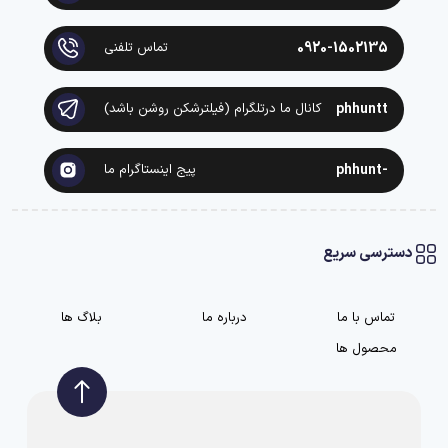
0920-1502135
تماس تلفنی
phhuntt
کانال ما درتلگرام (فیلترشکن روشن باشد)
-phhunt
پیج اینستاگرام ما
دسترسی سریع
تماس با ما
درباره ما
بلاگ ها
محصول ها