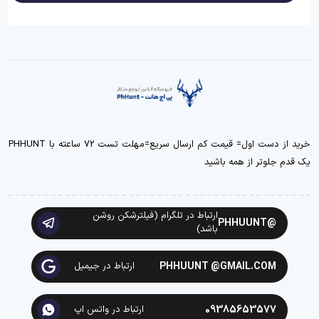
خرید از دست اول= قیمت کم ارسال سریع=مهلت تست 72 ساعته با PHHUNT
یک قدم جلوتر از همه باشید
ارتباط در تلگرام (فیلترشکن روشن
@PHHUUNT
باشد)
PHHUUNT @GMAIL.COM
ارتباط در جیمیل
09385653577
ارتباط در واتس اپ