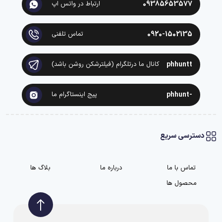
09385653577
ارتباط در واتس اپ
0920-1502135
تماس تلفنی
phhuntt
کانال ما درتلگرام (فیلترشکن روشن باشد)
-phhunt
پیج اینستاگرام ما
دسترسی سریع
تماس با ما
درباره ما
بلاگ ها
محصول ها