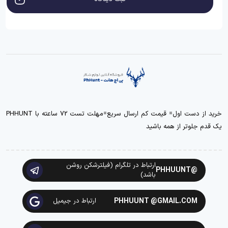
خرید از دست اول= قیمت کم ارسال سریع=مهلت تست 72 ساعته با PHHUNT
یک قدم جلوتر از همه باشید
ارتباط در تلگرام (فیلترشکن روشن
@PHHUUNT
باشد)
PHHUUNT @GMAIL.COM
ارتباط در جیمیل