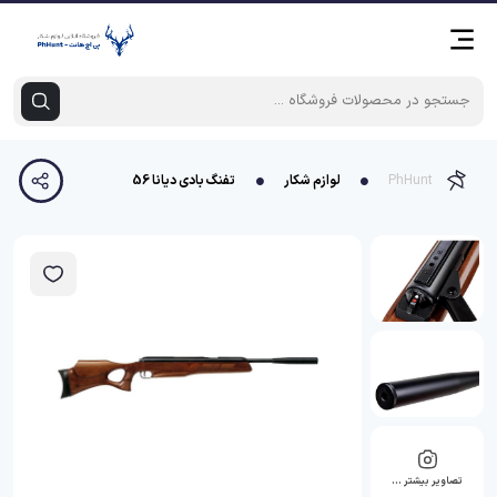
PhHunt
لوازم شکار
تفنگ بادی دیانا 56
تصاویر بیشتر …