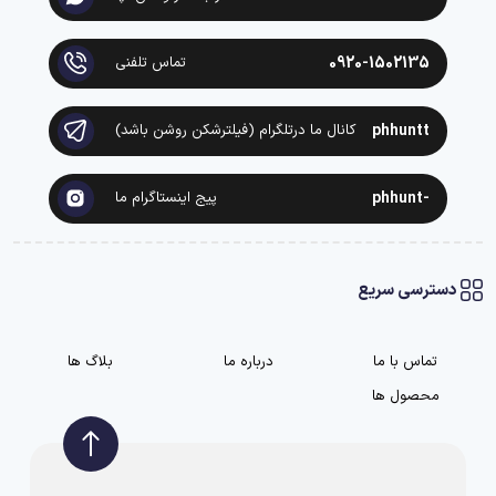
0920-1502135
تماس تلفنی
phhuntt
کانال ما درتلگرام (فیلترشکن روشن باشد)
-phhunt
پیج اینستاگرام ما
دسترسی سریع
تماس با ما
درباره ما
بلاگ ها
محصول ها