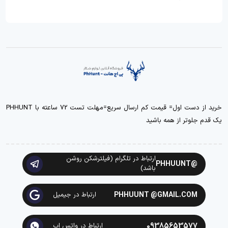
خرید از دست اول= قیمت کم ارسال سریع=مهلت تست 72 ساعته با PHHUNT
یک قدم جلوتر از همه باشید
ارتباط در تلگرام (فیلترشکن روشن
@PHHUUNT
باشد)
PHHUUNT @GMAIL.COM
ارتباط در جیمیل
09385653577
ارتباط در واتس اپ