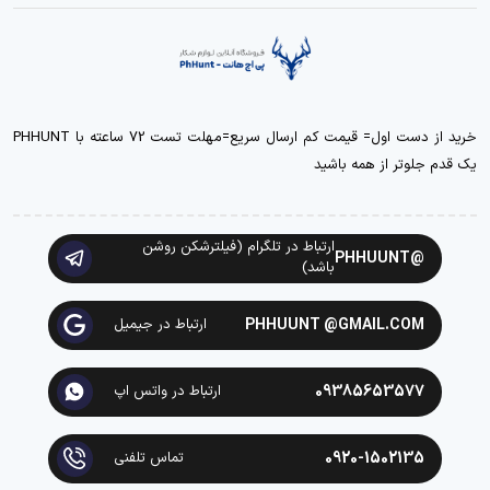
خرید از دست اول= قیمت کم ارسال سریع=مهلت تست 72 ساعته با PHHUNT
یک قدم جلوتر از همه باشید
ارتباط در تلگرام (فیلترشکن روشن
@PHHUUNT
باشد)
PHHUUNT @GMAIL.COM
ارتباط در جیمیل
09385653577
ارتباط در واتس اپ
0920-1502135
تماس تلفنی