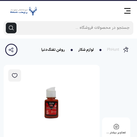
PhHunt
لوازم شکار
روغن تفنگ دنیا
تصاویر بیشتر …