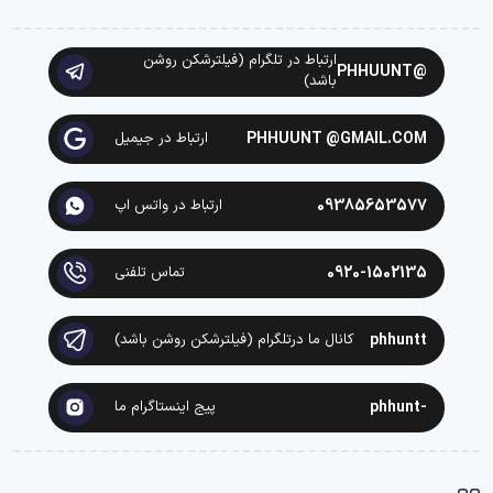
ارتباط در تلگرام (فیلترشکن روشن
@PHHUUNT
باشد)
PHHUUNT @GMAIL.COM
ارتباط در جیمیل
09385653577
ارتباط در واتس اپ
0920-1502135
تماس تلفنی
phhuntt
کانال ما درتلگرام (فیلترشکن روشن باشد)
-phhunt
پیج اینستاگرام ما