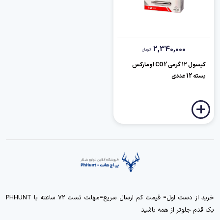
2,340,000
تومان
کپسول ۱۲ گرمی CO2 اومارکس
بسته 12 عددی
خرید از دست اول= قیمت کم ارسال سریع=مهلت تست 72 ساعته با PHHUNT
یک قدم جلوتر از همه باشید