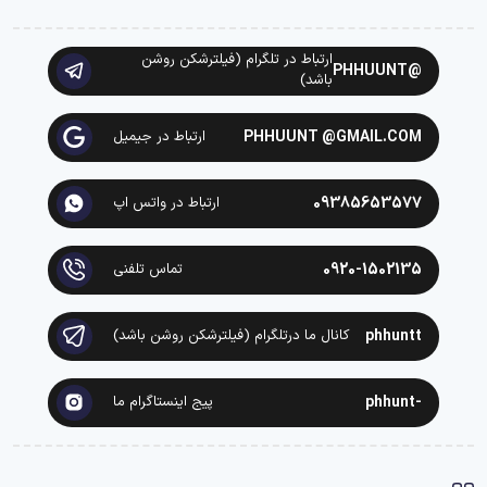
ارتباط در تلگرام (فیلترشکن روشن
@PHHUUNT
باشد)
PHHUUNT @GMAIL.COM
ارتباط در جیمیل
09385653577
ارتباط در واتس اپ
0920-1502135
تماس تلفنی
phhuntt
کانال ما درتلگرام (فیلترشکن روشن باشد)
-phhunt
پیج اینستاگرام ما