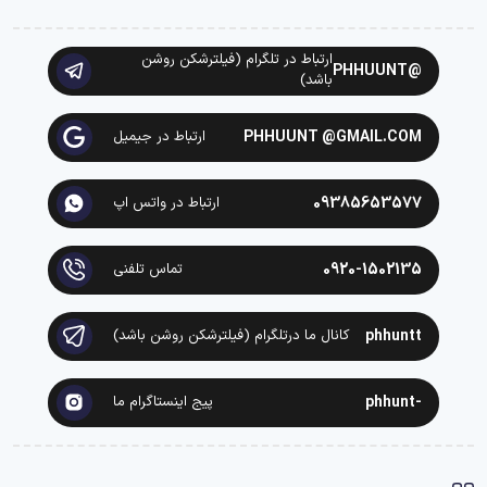
ارتباط در تلگرام (فیلترشکن روشن
@PHHUUNT
باشد)
PHHUUNT @GMAIL.COM
ارتباط در جیمیل
09385653577
ارتباط در واتس اپ
0920-1502135
تماس تلفنی
phhuntt
کانال ما درتلگرام (فیلترشکن روشن باشد)
-phhunt
پیج اینستاگرام ما