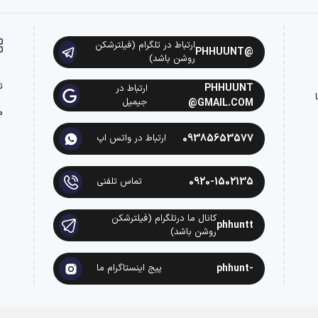
ارتباط در تلگرام (فیلترشکن
@PHHUUNT
روشن باشد)
ت
PHHUUNT
ارتباط در
ه با
جیمیل
@GMAIL.COM
م
09385653577
ارتباط در واتس اپ
0920-1502135
تماس تلفنی
کانال ما درتلگرام (فیلترشکن
phhuntt
روشن باشد)
-phhunt
پیج اینستاگرام ما