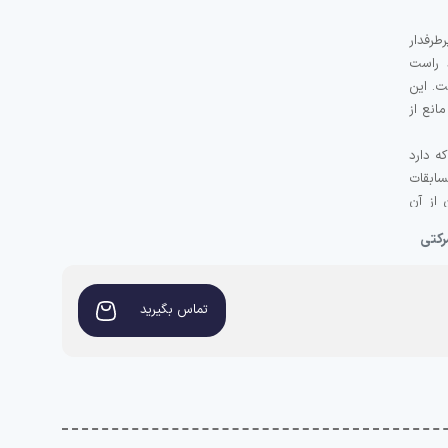
پرطرفدار
 راست
. این
نع از
ه دارد
ابقات
 از آن
 پی اچ
تماس بگیرید