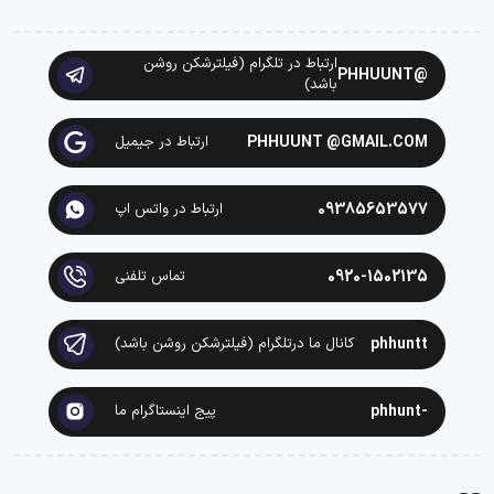
ارتباط در تلگرام (فیلترشکن روشن
@PHHUUNT
باشد)
PHHUUNT @GMAIL.COM
ارتباط در جیمیل
09385653577
ارتباط در واتس اپ
0920-1502135
تماس تلفنی
phhuntt
کانال ما درتلگرام (فیلترشکن روشن باشد)
-phhunt
پیج اینستاگرام ما