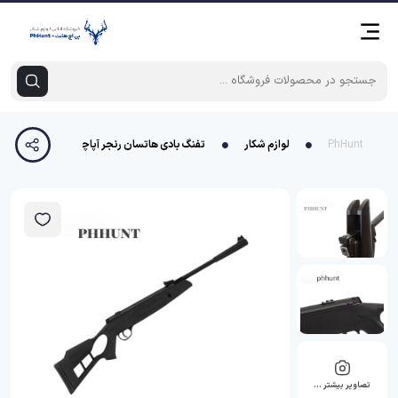
PhHunt
لوازم شکار
تفنگ بادی هاتسان رنجر آپاچی 1100TH ورتکس
تصاویر بیشتر …