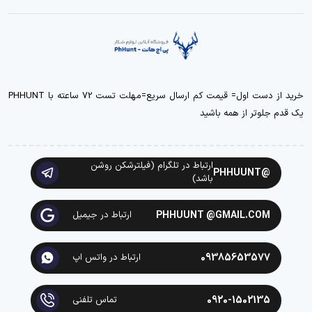
خرید از دست اول= قیمت کم ارسال سریع=مهلت تست 72 ساعته با PHHUNT
یک قدم جلوتر از همه باشید
ارتباط در تلگرام (فیلترشکن روشن
@PHHUUNT
باشد)
PHHUUNT @GMAIL.COM
ارتباط در جیمیل
09385653577
ارتباط در واتس اپ
0920-1502135
تماس تلفنی