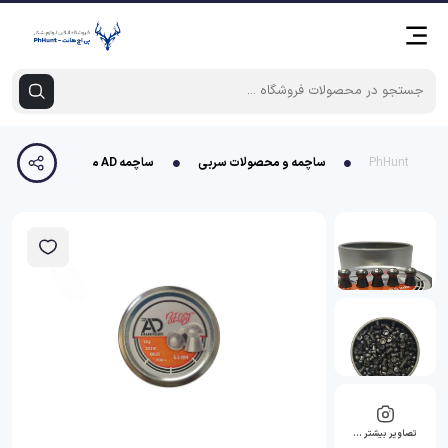
PhHunt
ساچمه و محصولات سربی
ساچمه AD مدل Beast گرین 20.1 کالیبر 5.5
تصاویر بیشتر …