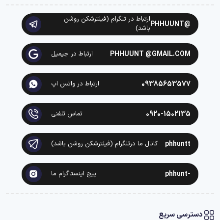
ارتباط در تلگرام (فیلترشکن روشن
@PHHUUNT
باشد)
PHHUUNT @GMAIL.COM
ارتباط در جیمیل
09385653577
ارتباط در واتس اپ
0920-1502135
تماس تلفنی
phhuntt
کانال ما درتلگرام (فیلترشکن روشن باشد)
-phhunt
پیج اینستاگرام ما
دسترسی سریع