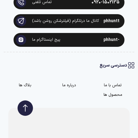
0920-1502135
تماس تلفنی
phhuntt
کانال ما درتلگرام (فیلترشکن روشن باشد)
-phhunt
پیج اینستاگرام ما
دسترسی سریع
تماس با ما
درباره ما
بلاگ ها
محصول ها