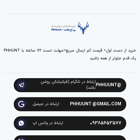
خرید از دست اول= قیمت کم ارسال سریع=مهلت تست 72 ساعته با PHHUNT
یک قدم جلوتر از همه باشید
ارتباط در تلگرام (فیلترشکن روشن
@PHHUUNT
باشد)
PHHUUNT @GMAIL.COM
ارتباط در جیمیل
09385653577
ارتباط در واتس اپ