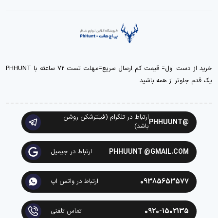
خرید از دست اول= قیمت کم ارسال سریع=مهلت تست 72 ساعته با PHHUNT
یک قدم جلوتر از همه باشید
ارتباط در تلگرام (فیلترشکن روشن
@PHHUUNT
باشد)
PHHUUNT @GMAIL.COM
ارتباط در جیمیل
09385653577
ارتباط در واتس اپ
0920-1502135
تماس تلفنی