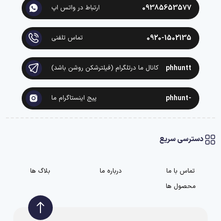
09385653577
ارتباط در واتس اپ
0920-1502135
تماس تلفنی
phhuntt
کانال ما درتلگرام (فیلترشکن روشن باشد)
-phhunt
پیج اینستاگرام ما
دسترسی سریع
تماس با ما
درباره ما
بلاگ ها
محصول ها