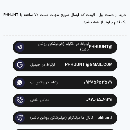
خرید از دست اول= قیمت کم ارسال سریع=مهلت تست 72 ساعته با PHHUNT
یک قدم جلوتر از همه باشید
ارتباط در تلگرام (فیلترشکن روشن
@PHHUUNT
باشد)
PHHUUNT @GMAIL.COM
ارتباط در جیمیل
09385653577
ارتباط در واتس اپ
0920-1502135
تماس تلفنی
phhuntt
کانال ما درتلگرام (فیلترشکن روشن باشد)