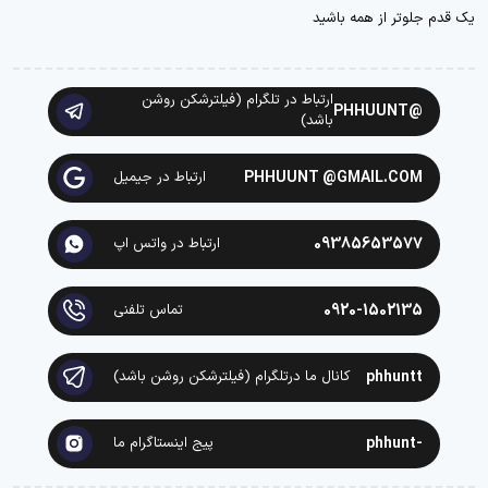
یک قدم جلوتر از همه باشید
ارتباط در تلگرام (فیلترشکن روشن
@PHHUUNT
باشد)
PHHUUNT @GMAIL.COM
ارتباط در جیمیل
09385653577
ارتباط در واتس اپ
0920-1502135
تماس تلفنی
phhuntt
کانال ما درتلگرام (فیلترشکن روشن باشد)
-phhunt
پیج اینستاگرام ما