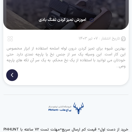
اموزش تمیز کردن تفنگ بادی
تاریخ انتشار : 07 تیر 1403
بهترین شیوه برای تمیز کردن درون لوله اسلحه استفاده از ابزار مخصوص
این کار است. این وسیله یک سر از جنس نخ یا پارچه نمدی دارد. حتی
خودتان می توانید با استفاده از یک نخ محکم، به یک سر آن تکه های پارچه
وص...
خرید از دست اول= قیمت کم ارسال سریع=مهلت تست 72 ساعته با PHHUNT